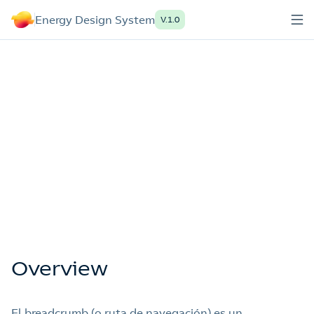
Energy Design System
V.1.0
FIGMA
STORYBOOK
AEM
Elemento de navegación que proporciona a los
usuarios un rastro o camino que les ayuda a
ubicarse dentro de un sitio web.
Overview
El breadcrumb (o ruta de navegación) es un